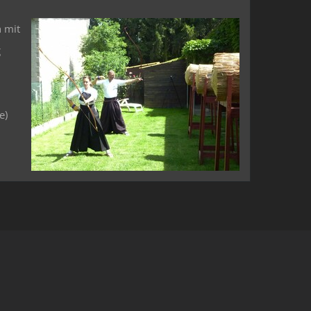
h mit
g
e)