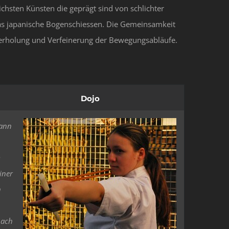
ichsten Künsten die geprägt sind von schlichter
das japanische Bogenschiessen. Die Gemeinsamkeit
ederholung und Verfeinerung der Bewegungsabläufe.
Dojo
dann
m
iner
n
nach