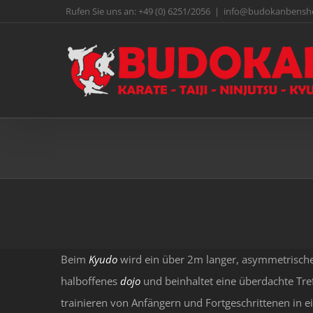
Zum
Rufen Sie uns an:
+49 (0) 6251/2056
|
info@budokanbensh
Inhalt
springen
Beim
Kyudo
wird ein über 2m langer, asymmetrische
halboffenes
dojo
und beinhaltet eine überdachte Tr
trainieren von Anfängern und Fortgeschrittenen in